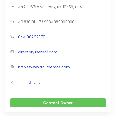
447 E 167th St, Bronx, NY 10456, USA
40.830101, -73.90849800000001
044 802 52578
directory@email.com
http://www.ait-themes.com
Contact Owner