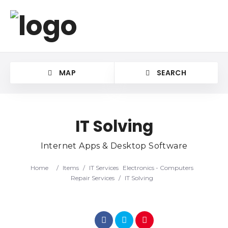
MAP
SEARCH
IT Solving
Internet Apps & Desktop Software
Home
/
Items
/
IT Services
Electronics - Computers
Repair Services
/
IT Solving