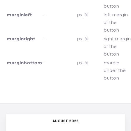
button
marginleft
–
px, %
left margin
of the
button
marginright
–
px, %
right margin
of the
button
marginbottom
–
px, %
margin
under the
button
AUGUST 2026