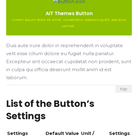
AIT Themes Button
Lorem ipsum dolor sit amet, consectetur adipisicing elit, sed do ei
usmod...
Duis aute irure dolor in reprehenderit in voluptate
velit esse cillum dolore eu fugiat nulla pariatur.
Excepteur sint occaecat cupidatat non proident, sunt
in culpa qui officia deserunt mollit anim id est
laborum.
top
List of the Button’s
Settings
Settings
Default Value
Unit /
Settings