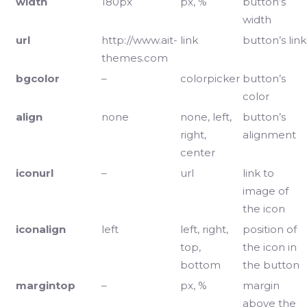
width
180px
px, %
button’s
width
url
http://www.ait-
link
button’s link
themes.com
bgcolor
–
colorpicker
button’s
color
align
none
none, left,
button’s
right,
alignment
center
iconurl
–
url
link to
image of
the icon
iconalign
left
left, right,
position of
top,
the icon in
bottom
the button
margintop
–
px, %
margin
above the