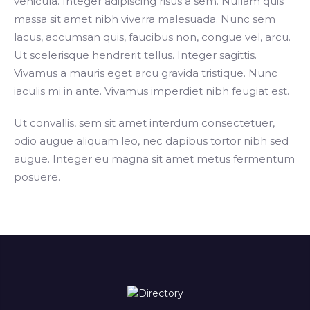
vehicula. Integer adipiscing risus a sem. Nullam quis
massa sit amet nibh viverra malesuada. Nunc sem
lacus, accumsan quis, faucibus non, congue vel, arcu.
Ut scelerisque hendrerit tellus. Integer sagittis.
Vivamus a mauris eget arcu gravida tristique. Nunc
iaculis mi in ante. Vivamus imperdiet nibh feugiat est.
Ut convallis, sem sit amet interdum consectetuer,
odio augue aliquam leo, nec dapibus tortor nibh sed
augue. Integer eu magna sit amet metus fermentum
posuere.