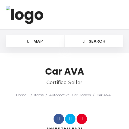
MAP
SEARCH
Car AVA
Certified Seller
Category
Home
/
Items
/
Automotive
Car Dealers
/
Car AVA
Location
SHARE
THIS PAGE