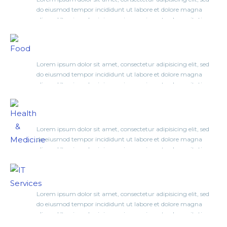
do eiusmod tempor incididunt ut labore et dolore magna
aliqua. Ut enim ad minim veniam, quis nostrud exercitation
ullamco laboris nisi ut aliquip ex ea commodo consequat. Duis
Food
aute irure dolor in reprehenderit in voluptate velit esse cillum
dolore eu fugiat…
Lorem ipsum dolor sit amet, consectetur adipisicing elit, sed
do eiusmod tempor incididunt ut labore et dolore magna
aliqua. Ut enim ad minim veniam, quis nostrud exercitation
ullamco laboris nisi ut aliquip ex ea commodo consequat. Duis
Health & Medicine
aute irure dolor in reprehenderit in voluptate velit esse cillum
dolore eu fugiat…
Lorem ipsum dolor sit amet, consectetur adipisicing elit, sed
do eiusmod tempor incididunt ut labore et dolore magna
aliqua. Ut enim ad minim veniam, quis nostrud exercitation
ullamco laboris nisi ut aliquip ex ea commodo consequat. Duis
IT Services
aute irure dolor in reprehenderit in voluptate velit esse cillum
dolore eu fugiat…
Lorem ipsum dolor sit amet, consectetur adipisicing elit, sed
do eiusmod tempor incididunt ut labore et dolore magna
aliqua. Ut enim ad minim veniam, quis nostrud exercitation
ullamco laboris nisi ut aliquip ex ea commodo consequat. Duis