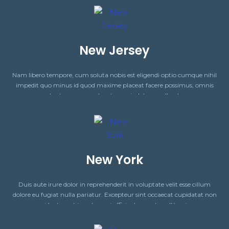
New Jersey
Nam libero tempore, cum soluta nobis est eligendi optio cumque nihil
impedit quo minus id quod maxime placeat facere possimus, omnis
voluptas assumenda est, omnis dolor repellendus.
New York
Duis aute irure dolor in reprehenderit in voluptate velit esse cillum
dolore eu fugiat nulla pariatur. Excepteur sint occaecat cupidatat non
proident, sunt in culpa qui officia deserunt mollit anim.