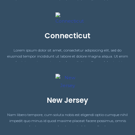
ad minim veniam, quis nostrud exercitation ullamco laboris nisi.
Connecticut
Lorem ipsum dolor sit amet, consectetur adipisicing elit, sed do
eiusmod tempor incididunt ut labore et dolore magna aliqua. Ut enim
ad minim veniam, quis nostrud exercitation ullamco laboris nisi.
New Jersey
Nam libero tempore, cum soluta nobis est eligendi optio cumque nihil
impedit quo minus id quod maxime placeat facere possimus, omnis
voluptas assumenda est, omnis dolor repellendus.