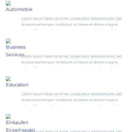
Automotive
at
in
or around
x km
Lorem ipsum dolor sit amet, consectetur adipisicing elit, sed
do eiusmod tempor incididunt ut labore et dolore magna
aliqua. Ut enim ad minim veniam, quis nostrud exercitation
Search
ullamco laboris nisi ut aliquip ex ea commodo consequat. Duis
Business Services
aute irure dolor in reprehenderit in voluptate velit esse cillum
dolore eu fugiat…
Lorem ipsum dolor sit amet, consectetur adipisicing elit, sed
do eiusmod tempor incididunt ut labore et dolore magna
aliqua. Ut enim ad minim veniam, quis nostrud exercitation
ullamco laboris nisi ut aliquip ex ea commodo consequat. Duis
Education
aute irure dolor in reprehenderit in voluptate velit esse cillum
dolore eu fugiat…
Lorem ipsum dolor sit amet, consectetur adipisicing elit, sed
do eiusmod tempor incididunt ut labore et dolore magna
aliqua. Ut enim ad minim veniam, quis nostrud exercitation
ullamco laboris nisi ut aliquip ex ea commodo consequat. Duis
Einkaufen Einzelhandel
aute irure dolor in reprehenderit in voluptate velit esse cillum
dolore eu fugiat…
Lorem ipsum dolor sit amet, consectetur adipisicing elit, sed