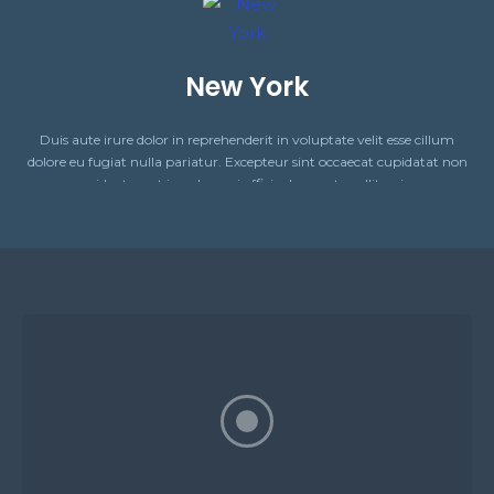
New York
Duis aute irure dolor in reprehenderit in voluptate velit esse cillum
dolore eu fugiat nulla pariatur. Excepteur sint occaecat cupidatat non
proident, sunt in culpa qui officia deserunt mollit anim.