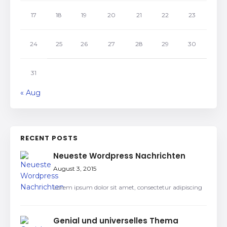
17
18
19
20
21
22
23
24
25
26
27
28
29
30
31
« Aug
RECENT POSTS
Neueste Wordpress Nachrichten
August 3, 2015
Lorem ipsum dolor sit amet, consectetur adipiscing
Genial und universelles Thema