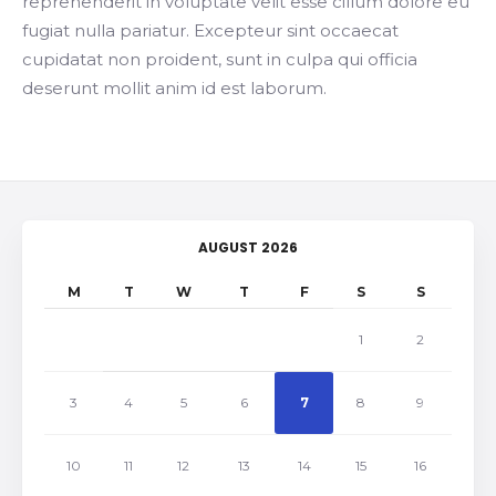
reprehenderit in voluptate velit esse cillum dolore eu
fugiat nulla pariatur. Excepteur sint occaecat
cupidatat non proident, sunt in culpa qui officia
deserunt mollit anim id est laborum.
AUGUST 2026
M
T
W
T
F
S
S
1
2
3
4
5
6
7
8
9
10
11
12
13
14
15
16