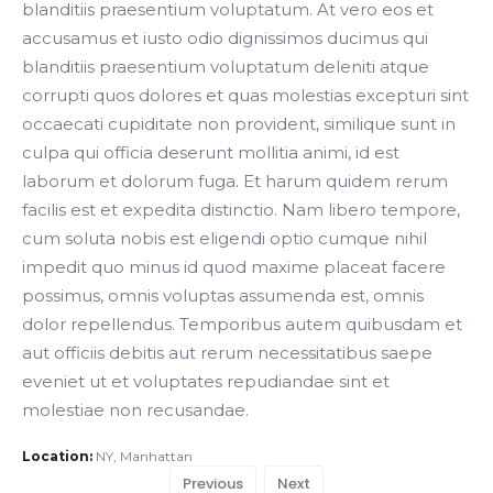
blanditiis praesentium voluptatum. At vero eos et
accusamus et iusto odio dignissimos ducimus qui
blanditiis praesentium voluptatum deleniti atque
corrupti quos dolores et quas molestias excepturi sint
occaecati cupiditate non provident, similique sunt in
culpa qui officia deserunt mollitia animi, id est
laborum et dolorum fuga. Et harum quidem rerum
facilis est et expedita distinctio. Nam libero tempore,
cum soluta nobis est eligendi optio cumque nihil
impedit quo minus id quod maxime placeat facere
possimus, omnis voluptas assumenda est, omnis
dolor repellendus. Temporibus autem quibusdam et
aut officiis debitis aut rerum necessitatibus saepe
eveniet ut et voluptates repudiandae sint et
molestiae non recusandae.
Location:
NY, Manhattan
Previous
Next