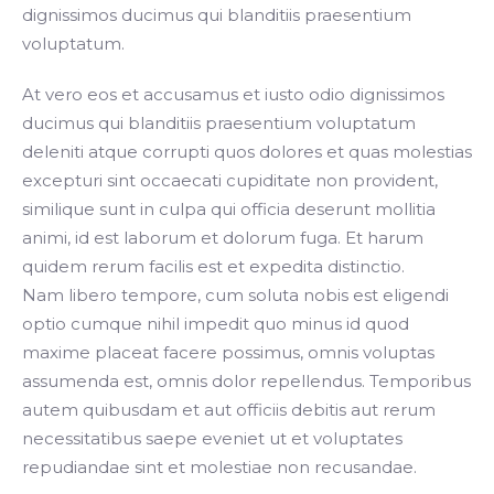
dignissimos ducimus qui blanditiis praesentium
voluptatum.
At vero eos et accusamus et iusto odio dignissimos
ducimus qui blanditiis praesentium voluptatum
deleniti atque corrupti quos dolores et quas molestias
excepturi sint occaecati cupiditate non provident,
similique sunt in culpa qui officia deserunt mollitia
animi, id est laborum et dolorum fuga. Et harum
quidem rerum facilis est et expedita distinctio.
Nam libero tempore, cum soluta nobis est eligendi
optio cumque nihil impedit quo minus id quod
maxime placeat facere possimus, omnis voluptas
assumenda est, omnis dolor repellendus. Temporibus
autem quibusdam et aut officiis debitis aut rerum
necessitatibus saepe eveniet ut et voluptates
repudiandae sint et molestiae non recusandae.