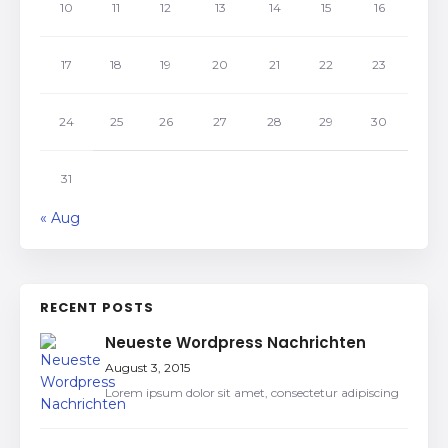
10
11
12
13
14
15
16
17
18
19
20
21
22
23
24
25
26
27
28
29
30
31
« Aug
RECENT POSTS
Neueste Wordpress Nachrichten
August 3, 2015
Lorem ipsum dolor sit amet, consectetur adipiscing