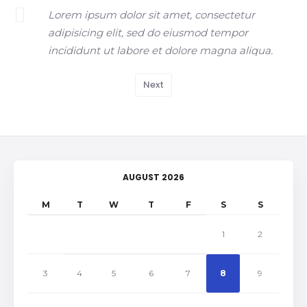
Lorem ipsum dolor sit amet, consectetur
adipisicing elit, sed do eiusmod tempor
incididunt ut labore et dolore magna aliqua.
Next
AUGUST 2026
M
T
W
T
F
S
S
1
2
3
4
5
6
7
8
9